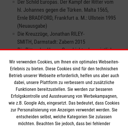
Der Schild Europas. Der Kampf der Ritter vom
hl. Johannes gegen die Türken. Malta 1565,
Ernle BRADFORD, Frankfurt a. M.: Ullstein 1995
(Neuausgabe)
Die Kreuzzüge, Jonathan RILEY-
SMITH, Darmstadt: Zabern 2015
Die Ritter des Herrn. Geschichte der geistlichen
Ritterorden, Alain DEMURGER, München: Beck
Wir verwenden Cookies, um Ihnen ein optimales Webseiten-
2003
Erlebnis zu bieten. Diese Cookies sind für den technischen
Die Madonna vom Berg Philermos, Giovanella
Betrieb unserer Webseite erforderlich, helfen uns aber auch
FERRARIS DI CELLE, Innsbruck: Hoffmann 1991
dabei, unsere Plattform zu verbessern und zusätzliche
Funktionen bereitzustellen. Sie werden zur besseren
Erfolgskontrolle und Aussteuerung von Werbekampagnen,
wie z.B. Google Ads, eingesetzt. Das bedeutet, dass Cookies
zur Personalisierung von Anzeigen verwendet werden. Sie
entscheiden selbst, welche Kategorien Sie zulassen
Förderverein
möchten. Beachten Sie jedoch, dass bei fehlender
Melitensia e.V.