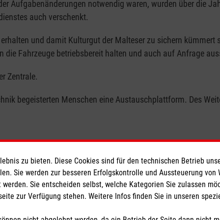
r Aufgabenänderungen notwendig waren, wurden über die Jahrz
dienstes auch verschenkt.
rhalten und damit Kulturgut der Malteser zu sichern kümmert si
die Fahrzeuge betriebsbereit halten und auch auf Anfrage auss
er Zentrale.
echnik begeisterten Menschen eine Austauschplattform. Des Wei
bnis zu bieten. Diese Cookies sind für den technischen Betrieb unse
llen. Sie werden zur besseren Erfolgskontrolle und Aussteuerung von
 werden. Sie entscheiden selbst, welche Kategorien Sie zulassen mö
seite zur Verfügung stehen. Weitere Infos finden Sie in unseren spe
pressum
|
Datenschutz
|
ntakt
|
Barrierefreiheit
önnen nicht abgelehnt werden, da ein Betrieb der Seite dann nicht 