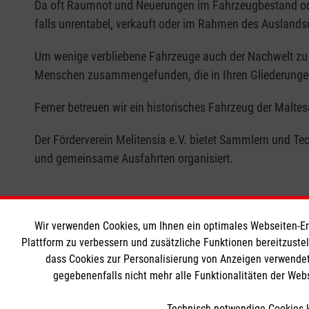
Da oft Raumnot und Neuerungen im Fahrzeugbestand ode
falls unrentabel, verkauft oder im Rahmen des Auslands
Um wenige verbliebene Fahrzeuge auch der Nachwelt zu e
Menschen zusammengefunden, die in Ihren Gliederungen 
Ferner betreuen wir ein historisches Fahrzeug der Maltes
Der Förderverein Melitensia e.V. bietet Sammlern und T
und gemeinsame Ausfahrten organisiert.
Wir verwenden Cookies, um Ihnen ein optimales Webseiten-Erle
Plattform zu verbessern und zusätzliche Funktionen bereitzuste
dass Cookies zur Personalisierung von Anzeigen verwendet
gegebenenfalls nicht mehr alle Funktionalitäten der Web
Im
Förderverein Melitensia e.V.
Ko
Technisch notwendige Cookies k