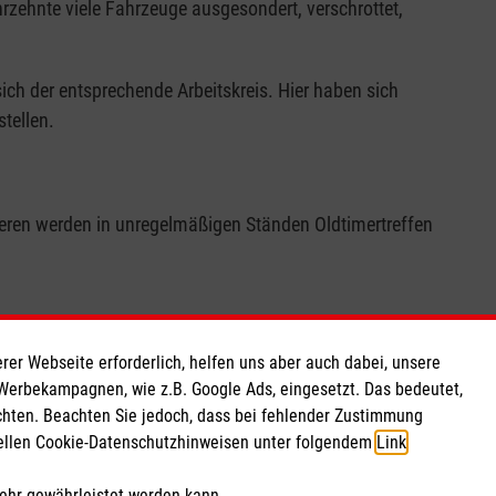
ehnte viele Fahrzeuge ausgesondert, verschrottet,
ch der entsprechende Arbeitskreis. Hier haben sich
tellen.
teren werden in unregelmäßigen Ständen Oldtimertreffen
rer Webseite erforderlich, helfen uns aber auch dabei, unsere
 Werbekampagnen, wie z.B. Google Ads, eingesetzt. Das bedeutet,
chten. Beachten Sie jedoch, dass bei fehlender Zustimmung
ziellen Cookie-Datenschutzhinweisen unter folgendem
Link
.
mehr gewährleistet werden kann.